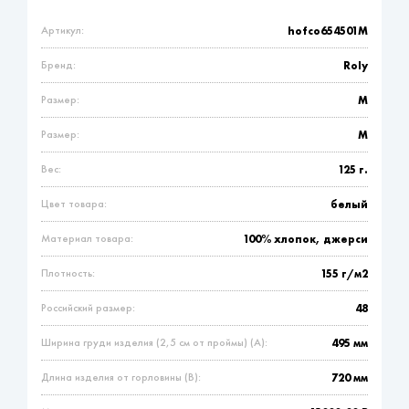
Артикул:
hofco654501M
Бренд:
Roly
Размер:
M
Размер:
M
Вес:
125 г.
Цвет товара:
белый
Материал товара:
100% хлопок, джерси
Плотность:
155 г/м2
Российский размер:
48
Ширина груди изделия (2,5 см от проймы) (A):
495 мм
Длина изделия от горловины (B):
720 мм