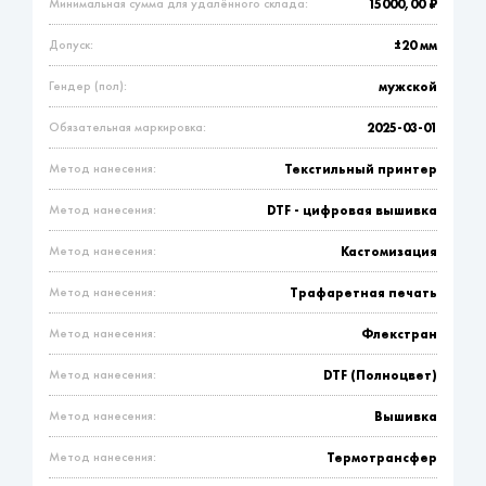
Минимальная сумма для удалённого склада:
15000,00 ₽
Допуск:
±20 мм
Гендер (пол):
мужской
Обязательная маркировка:
2025-03-01
Метод нанесения:
Текстильный принтер
Метод нанесения:
DTF - цифровая вышивка
Метод нанесения:
Кастомизация
Метод нанесения:
Трафаретная печать
Метод нанесения:
Флекстран
Метод нанесения:
DTF (Полноцвет)
Метод нанесения:
Вышивка
Метод нанесения:
Термотрансфер