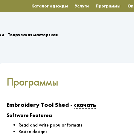
Каталог одежды
Услуги
Программы
Оп
и - Творческая мастерская
Программы
Embroidery Tool Shed
скачать
-
Software Features:
Read and write popular formats
Resize designs