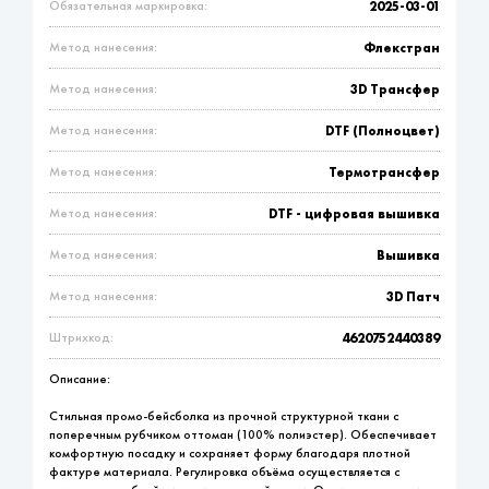
Обязательная маркировка:
2025-03-01
Метод нанесения:
Флекстран
Метод нанесения:
3D Трансфер
Метод нанесения:
DTF (Полноцвет)
Метод нанесения:
Термотрансфер
Метод нанесения:
DTF - цифровая вышивка
Метод нанесения:
Вышивка
Метод нанесения:
3D Патч
Штрихкод:
4620752440389
Описание:
Стильная промо-бейсболка из прочной структурной ткани с
поперечным рубчиком оттоман (100% полиэстер). Обеспечивает
комфортную посадку и сохраняет форму благодаря плотной
фактуре материала. Регулировка объёма осуществляется с