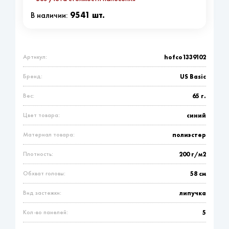
9541 шт.
В наличии:
Артикул:
hofco1339102
Бренд:
US Basic
Вес:
65 г.
Цвет товара:
синий
Материал товара:
полиэстер
Плотность:
200 г/м2
Обхват головы:
58 см
Вид застежки:
липучка
Кол-во панелей:
5