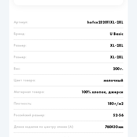
Артикул:
hofco232011XL-2XL
Бренд:
U Basic
Размер:
XL-2XL
Размер:
XL-2XL
Вес:
200 г.
Цвет товара:
молочный
Материал товара:
100% хлопок, джерси
Плотность:
180 г/м2
Российский размер:
52-56
Длина изделия по центру спинки (A):
760±30 мм