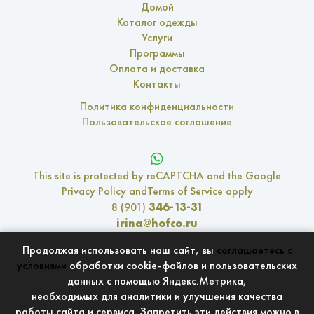
Домой
Каталог одежды
Услуги
Программы
Оплата и доставка
Контакты
Политика конфиденциальности
Пользовательское соглашение
This site is protected by reCAPTCHA and the Google
Privacy Policy
and
Terms of Service
apply
346-13-31
8 (901)
irina@hofco.ru
с 11 до 18, кроме Сб. и Вс.
Часы работы:
Продолжая использовать наш сайт, вы
соглашаетесь с
г. Москва, улица Свободы, 35, стр. 43
условиями
обработки cookie-файлов и пользовательских
данных с помощью Яндекс.Метрика,
необходимых для аналитики и улучшения качества
Дом Хлопковой Совушки входит в
NC9 Group
работы сайта и сервиса. Запретить эти действия можно в