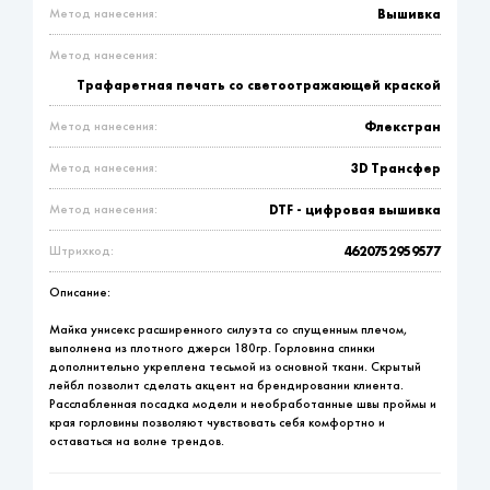
Метод нанесения:
Вышивка
Метод нанесения:
Трафаретная печать со светоотражающей краской
Метод нанесения:
Флекстран
Метод нанесения:
3D Трансфер
Метод нанесения:
DTF - цифровая вышивка
Штрихкод:
4620752959577
Описание:
Майка унисекс расширенного силуэта со спущенным плечом,
выполнена из плотного джерси 180гр. Горловина спинки
дополнительно укреплена тесьмой из основной ткани. Скрытый
лейбл позволит сделать акцент на брендировании клиента.
Расслабленная посадка модели и необработанные швы проймы и
края горловины позволяют чувствовать себя комфортно и
оставаться на волне трендов.